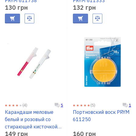
PRYM 611738
PRYM 611333
130 грн
132 грн
(4)
(5)
5
1
Карандаши меловые
Портновский воск PRYM
белый и розовый со
611250
стирающей кисточкой
149 грн
160 грн
PRYM 611627