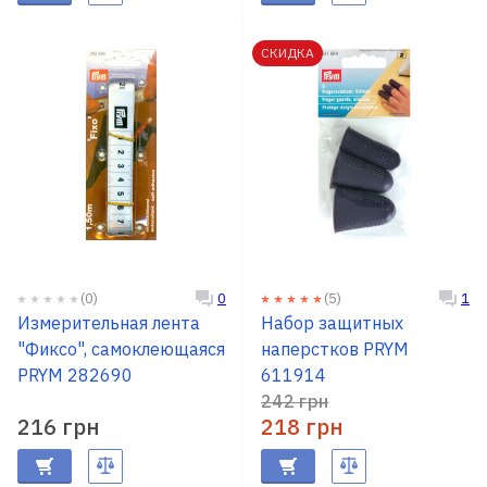
СКИДКА
(0)
(5)
0
1
Измерительная лента
Набор защитных
"Фиксо", самоклеющаяся
наперстков PRYM
PRYM 282690
611914
242 грн
216 грн
218 грн