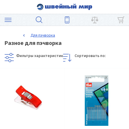
АКЦИЯ
Для пэчворка
Разное для пэчворка
ШВЕЙНОЕ
ОБОРУДОВАНИЕ
Фильтры характеристик
Сортировать по:
ЗАПЧАСТИ
ДЛЯ
ПЭЧВОРКА
ШВЕЙНЫЕ
АКСЕССУАРЫ
УЦЕНКА