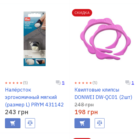
СКИДКА
(5)
(5)
5
1
Напёрсток
Квилтовые клипсы
эргономичный мягкий
DONWEI DW-QC01 (2шт)
(размер L) PRYM 431142
248 грн
243 грн
198 грн