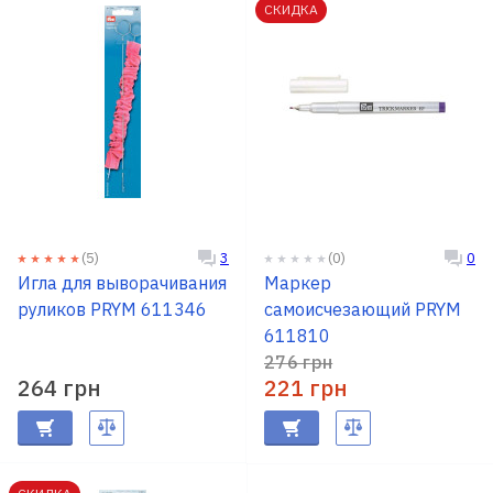
СКИДКА
(5)
(0)
3
0
Игла для выворачивания
Маркер
руликов PRYM 611346
самоисчезающий PRYM
611810
276 грн
264 грн
221 грн