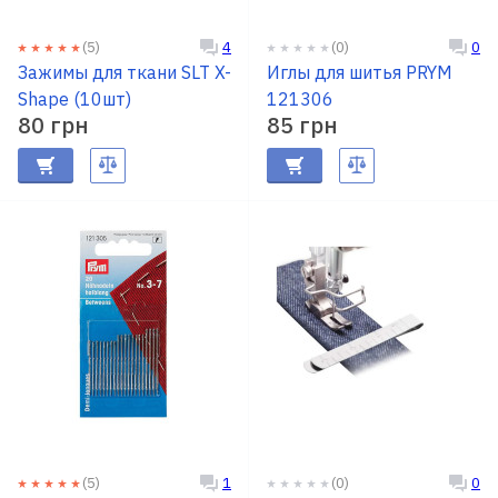
(5)
(0)
4
0
Доставка
Зажимы для ткани SLT X-
Иглы для шитья PRYM
и оплата
Shape (10шт)
121306
80 грн
85 грн
Гарантия
Ремонт
швейной
техники
Полезные
советы
Контакты
О
нас
(5)
(0)
1
0