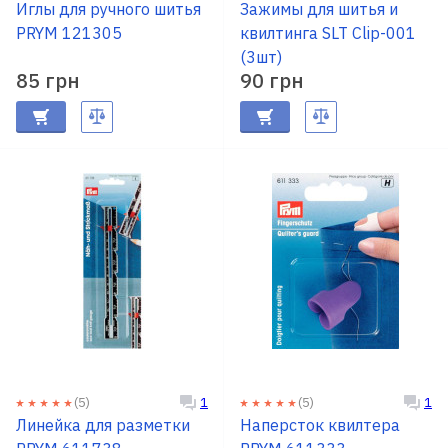
RU
Иглы для ручного шитья
|
UA
Зажимы для шитья и
PRYM 121305
квилтинга SLT Clip-001
(3шт)
85 грн
90 грн
(5)
(5)
1
1
Линейка для разметки
Наперсток квилтера