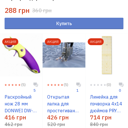
288 грн
360 грн
Купить
АКЦИЯ
АКЦИЯ
АКЦИЯ
(5)
(5)
(0)
5
1
0
Раскройный
Открытая
Линейка для
нож 28 мм
лапка для
пэчворка 4х14
DONWEI DW-
простегивания
дюймов PRYM
416 грн
426 грн
714 грн
RC028A
PFAFF 820544-
611477
462 грн
096
520 грн
840 грн