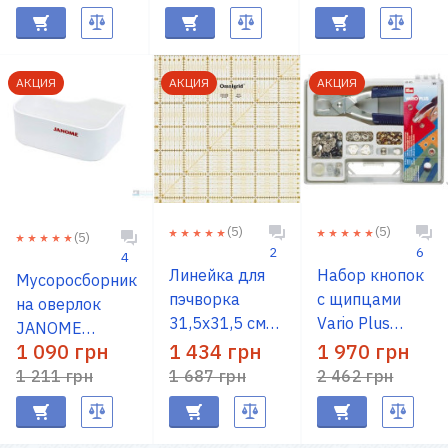
АКЦИЯ
АКЦИЯ
АКЦИЯ
(5)
(5)
(5)
2
6
4
Линейка для
Набор кнопок
Мусоросборник
пэчворка
с щипцами
на оверлок
31,5х31,5 см
Vario Plus
JANOME
PRYM 611319
PRYM 651420
1 090 грн
1 434 грн
1 970 грн
(202456409)
1 211 грн
1 687 грн
2 462 грн