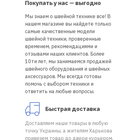
Покупать у нас — выгодно
Мы знаем о швейной технике все! В
Доставка
нашем магазине вы найдете только
и оплата
самые качественные модели
швейной техники, проверенные
Гарантия
временем, рекомендациями и
отзывами наших клиентов. Более
Ремонт
10ти лет, мы занимаемся продажей
швейной
швейного оборудования и швейных
техники
аксессуаров. Мы всегда готовы
помочь с выбором техники и
Полезные
ответить на любые вопросы.
советы
Быстрая доставка
Контакты
Доставляем наши товары в любую
О
точку Украины, а жителям Харькова
нас
привезем товар до двери курьером.