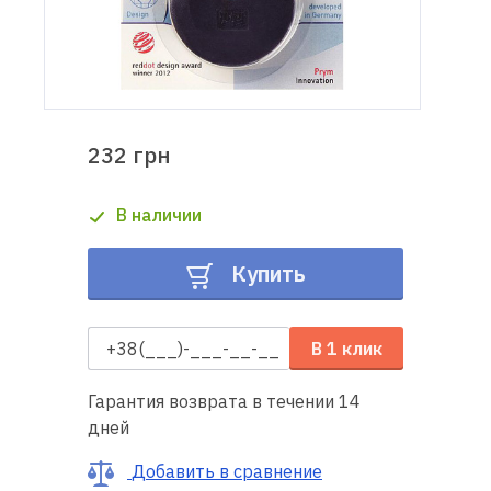
Доставка
и оплата
Гарантия
232 грн
Ремонт
В наличии
швейной
техники
Купить
Полезные
советы
В 1 клик
Контакты
Гарантия возврата в течении 14
дней
О
нас
Добавить в сравнение