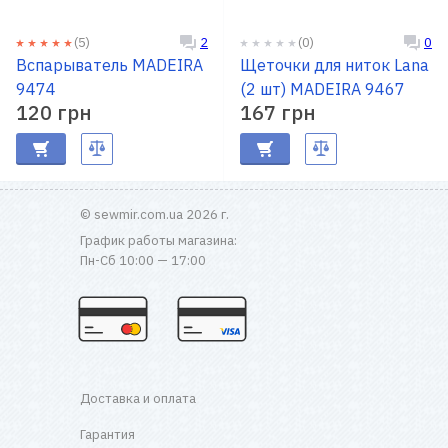
(5)
(0)
2
0
Доставка
Вспарыватель MADEIRA
Щеточки для ниток Lana
и оплата
9474
(2 шт) MADEIRA 9467
120 грн
167 грн
Гарантия
Ремонт
швейной
© sewmir.com.ua 2026 г.
техники
График работы магазина:
Пн-Сб 10:00 — 17:00
Полезные
советы
Контакты
О
Доставка и оплата
нас
Гарантия