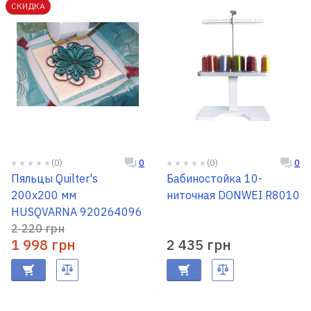
СКИДКА
(0)
(0)
0
0
Пяльцы Quilter's
Бабиностойка 10-
200х200 мм
ниточная DONWEI R8010
HUSQVARNA 920264096
2 220 грн
1 998 грн
2 435 грн