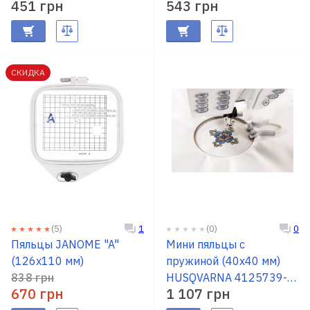
451 грн
543 грн
СКИДКА
(5)
(0)
1
0
Пяльцы JANOME "A"
Мини пяльцы с
(126х110 мм)
пружиной (40х40 мм)
838 грн
HUSQVARNA 4125739-
670 грн
1 107 грн
01