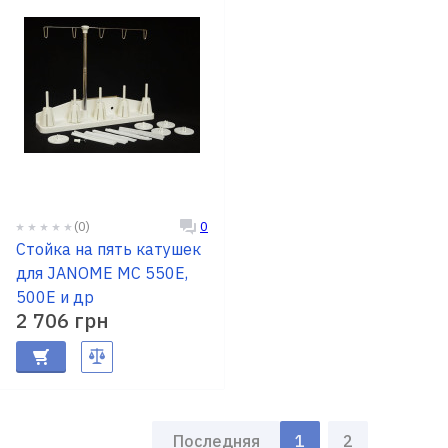
(0)
0
Стойка на пять катушек
для JANOME MC 550Е,
500Е и др
2 706 грн
Последняя
1
2