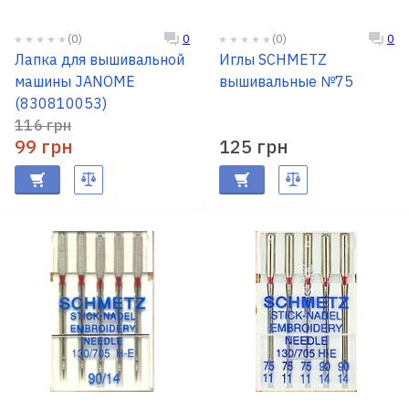
(0)
(0)
0
0
Доставка
Лапка для вышивальной
Иглы SCHMETZ
и оплата
машины JANOME
вышивальные №75
(830810053)
Гарантия
116 грн
99 грн
125 грн
Ремонт
швейной
техники
Полезные
советы
Контакты
О
нас