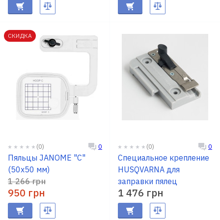
СКИДКА
(0)
(0)
0
0
Пяльцы JANOME "С"
Специальное крепление
(50х50 мм)
HUSQVARNA для
1 266 грн
заправки пялец
950 грн
1 476 грн