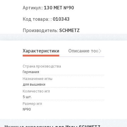
RU
|
UA
Артикул::
130 MET №90
Код товара: :
010343
Производитель:
SCHMETZ
Характеристики
Описание товара
Отз
Страна производства
Германия
Назначение иглы
для вышивки
Количество игл
5 шт.
Размер игл
№90
Нужные аксессуары для
Иглы SCHMETZ