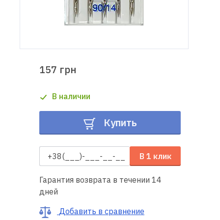
Доставка
и оплата
Гарантия
157 грн
Ремонт
В наличии
швейной
техники
Купить
Полезные
советы
В 1 клик
Контакты
Гарантия возврата в течении 14
дней
О
нас
Добавить в сравнение