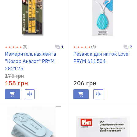
(5)
(5)
1
2
Измерительная лента
Резачок для ниток Love
"Колор Аналог" PRYM
PRYM 611504
282125
175 грн
158 грн
206 грн