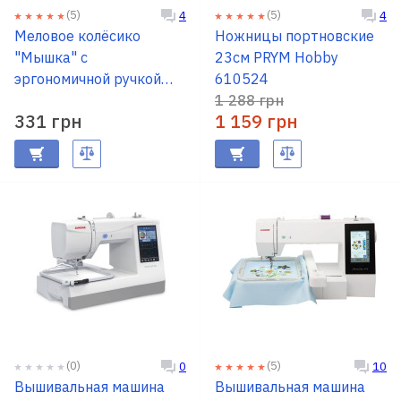
(5)
(5)
4
4
Меловое колёсико
Ножницы портновские
"Мышка" с
23см PRYM Hobby
эргономичной ручкой
610524
PRYM 610950
1 288 грн
331 грн
1 159 грн
(0)
(5)
0
10
Вышивальная машина
Вышивальная машина