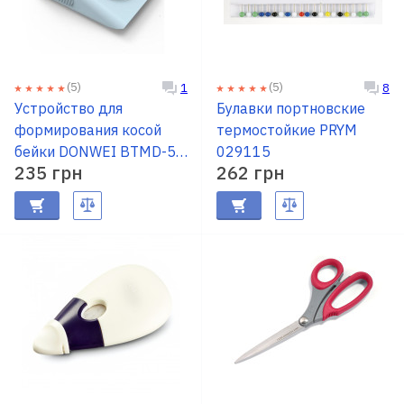
(5)
(5)
1
8
Устройство для
Булавки портновские
формирования косой
термостойкие PRYM
бейки DONWEI BTMD-50,
029115
235 грн
262 грн
50мм