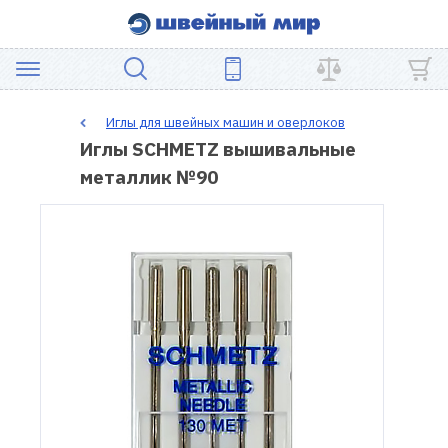
АКЦИЯ
Иглы для швейных машин и оверлоков
Иглы SCHMETZ вышивальные
ШВЕЙНОЕ
металлик №90
ОБОРУДОВАНИЕ
ЗАПЧАСТИ
ДЛЯ
ПЭЧВОРКА
ШВЕЙНЫЕ
АКСЕССУАРЫ
УЦЕНКА