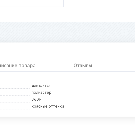
писание товара
Отзывы
для шитья
полиэстер
360м
красные оттенки