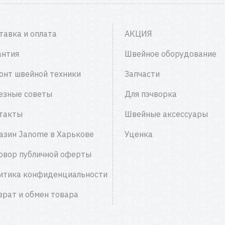
тавка и оплата
АКЦИЯ
антия
Швейное оборудование
онт швейной техники
Запчасти
езные советы
Для пэчворка
такты
Швейные аксессуары
азин Janome в Харькове
Уценка
овор публичной оферты
итика конфиденциальности
врат и обмен товара