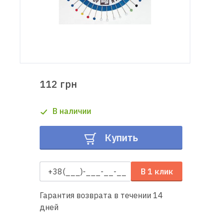
Доставка
и оплата
Гарантия
112 грн
Ремонт
швейной
В наличии
техники
Купить
Полезные
советы
В 1 клик
Контакты
Гарантия возврата в течении 14
О
дней
нас