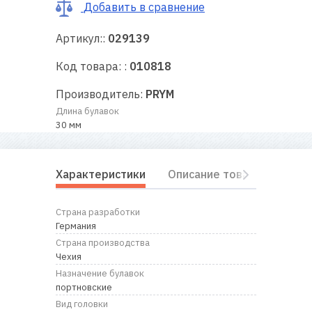
RU
|
UA
Добавить в сравнение
Артикул::
029139
Код товара: :
010818
Производитель:
PRYM
Длина булавок
30 мм
Характеристики
Описание товара
Отз
Страна разработки
Германия
Страна производства
Чехия
Назначение булавок
портновские
Вид головки