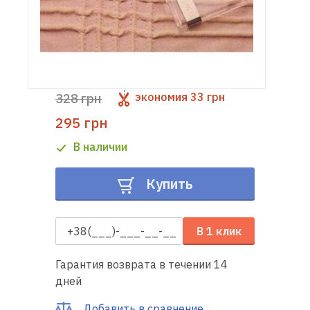
Доставка
и оплата
Гарантия
328 грн
экономия
33 грн
295 грн
Ремонт
швейной
В наличии
техники
Купить
Полезные
советы
В 1 клик
Контакты
Гарантия возврата в течении 14
О
дней
нас
Добавить в сравнение