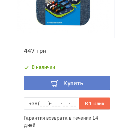
Доставка
и оплата
Гарантия
447 грн
Ремонт
швейной
В наличии
техники
Купить
Полезные
советы
В 1 клик
Контакты
Гарантия возврата в течении 14
О
дней
нас