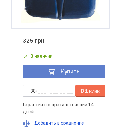
Доставка
и оплата
Гарантия
325 грн
Ремонт
В наличии
швейной
техники
Купить
Полезные
советы
В 1 клик
Контакты
Гарантия возврата в течении 14
дней
О
нас
Добавить в сравнение