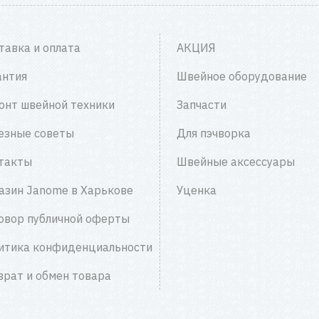
тавка и оплата
АКЦИЯ
антия
Швейное оборудование
онт швейной техники
Запчасти
езные советы
Для пэчворка
такты
Швейные аксессуары
азин Janome в Харькове
Уценка
овор публичной оферты
итика конфиденциальности
врат и обмен товара