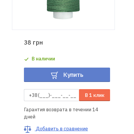
Доставка
и оплата
Гарантия
38 грн
Ремонт
В наличии
швейной
техники
Купить
Полезные
советы
В 1 клик
Контакты
Гарантия возврата в течении 14
дней
О
нас
Добавить в сравнение