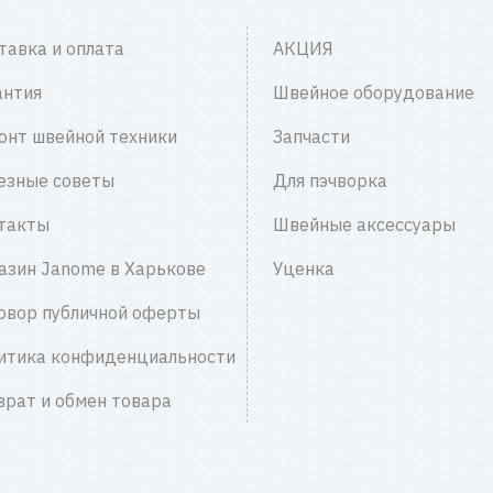
тавка и оплата
АКЦИЯ
антия
Швейное оборудование
онт швейной техники
Запчасти
езные советы
Для пэчворка
такты
Швейные аксессуары
азин Janome в Харькове
Уценка
овор публичной оферты
итика конфиденциальности
врат и обмен товара