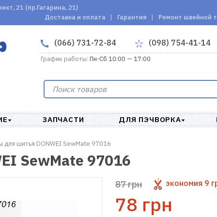
кт, 21 (пр.Гагарина, 21)
Доставка и оплата
Гарантия
Ремонт швейной 
(066) 731-72-84
(098) 754-41-14
График работы:
Пн-Сб 10:00 — 17:00
ИЕ
ЗАПЧАСТИ
ДЛЯ ПЭЧВОРКА
ы для шитья DONWEI SewMate 97016
EI SewMate 97016
87 грн
экономия
9 г
78 грн