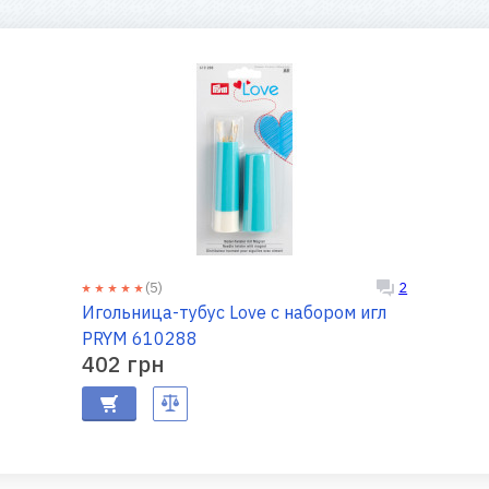
(5)
2
Игольница-тубус Love с набором игл
PRYM 610288
402 грн