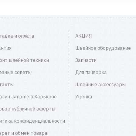
тавка и оплата
АКЦИЯ
антия
Швейное оборудование
онт швейной техники
Запчасти
езные советы
Для пэчворка
такты
Швейные аксессуары
азин Janome в Харькове
Уценка
овор публичной оферты
итика конфиденциальности
врат и обмен товара