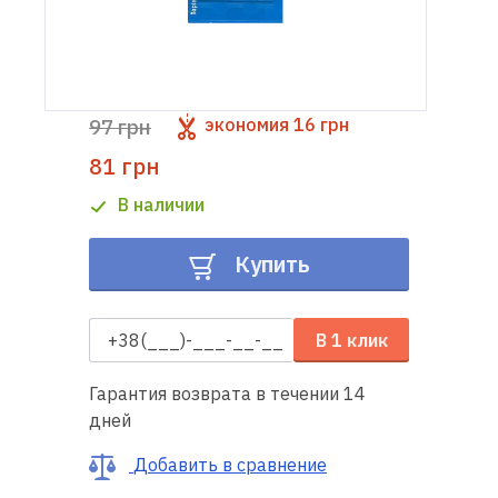
Доставка
и оплата
97 грн
экономия
16 грн
Гарантия
81 грн
Ремонт
В наличии
швейной
техники
Купить
Полезные
советы
В 1 клик
Контакты
Гарантия возврата в течении 14
дней
О
Добавить в сравнение
нас