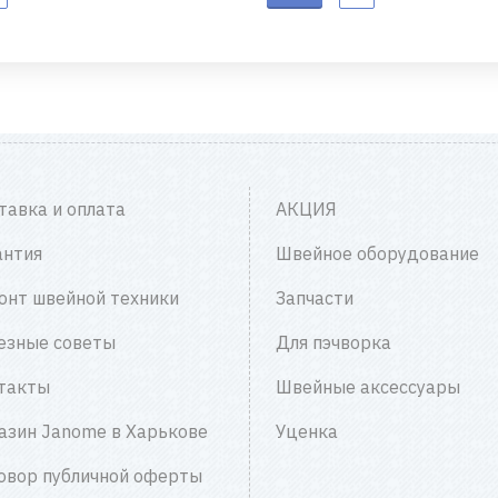
тавка и оплата
АКЦИЯ
антия
Швейное оборудование
онт швейной техники
Запчасти
езные советы
Для пэчворка
такты
Швейные аксессуары
азин Janome в Харькове
Уценка
овор публичной оферты