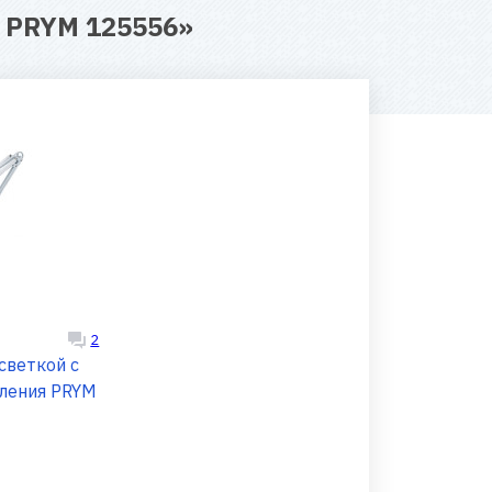
 PRYM 125556
»
2
светкой с
пления PRYM