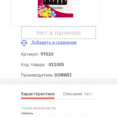
Доставка
и оплата
Нет в наличии
Гарантия
Добавить в сравнение
Ремонт
швейной
Артикул::
97020
техники
Код товара: :
011005
Полезные
Производитель:
DONWEI
советы
Контакты
Характеристики
Описание товара
Отз
О
Страна производства
нас
Тайвань