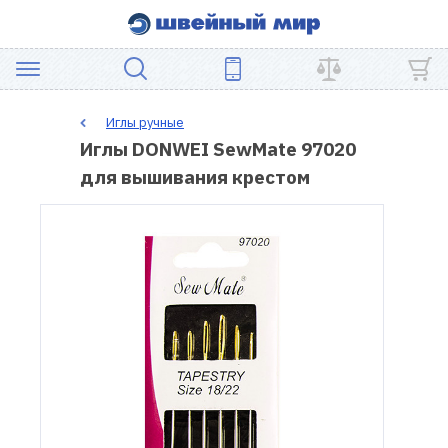
АКЦИЯ
Иглы ручные
Иглы DONWEI SewMate 97020
ШВЕЙНОЕ
для вышивания крестом
ОБОРУДОВАНИЕ
ЗАПЧАСТИ
ДЛЯ
ПЭЧВОРКА
ШВЕЙНЫЕ
АКСЕССУАРЫ
УЦЕНКА