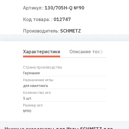
RU
|
UA
Артикул::
130/705H-Q №90
Код товара: :
012747
Производитель:
SCHMETZ
Характеристики
Описание товара
Отз
Страна производства
Германия
Назначение иглы
для квилтинга
Количество игл
5 шт.
Размер игл
№90
Нужные аксессуары для
Иглы SCHMETZ для