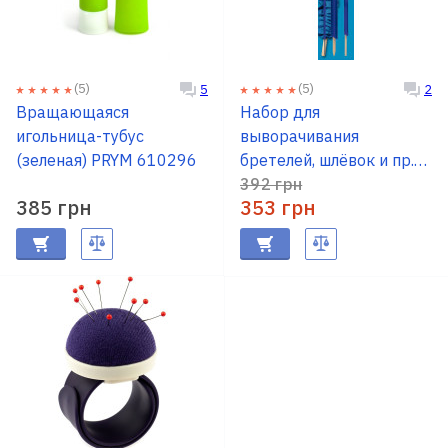
(5)
(5)
5
2
Вращающаяся
Набор для
игольница-тубус
выворачивания
(зеленая) PRYM 610296
бретелей, шлёвок и пр.
PRYM 610190
392 грн
385 грн
353 грн