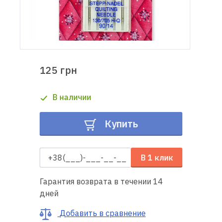
Доставка
и оплата
Гарантия
125 грн
Ремонт
В наличии
швейной
техники
Купить
Полезные
советы
В 1 клик
Контакты
Гарантия возврата в течении 14
дней
О
нас
Добавить в сравнение