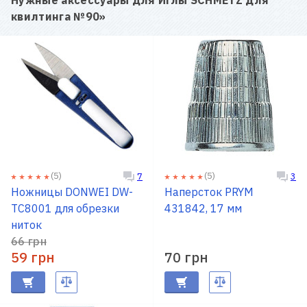
квилтинга №90
»
(5)
(5)
7
3
Ножницы DONWEI DW-
Наперсток PRYM
TC8001 для обрезки
431842, 17 мм
ниток
66 грн
59 грн
70 грн