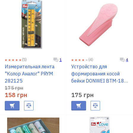
(5)
(4)
1
4
Измерительная лента
Устройство для
"Колор Аналог" PRYM
формирования косой
282125
бейки DONWEI BTM-18,
175 грн
18 мм
158 грн
175 грн