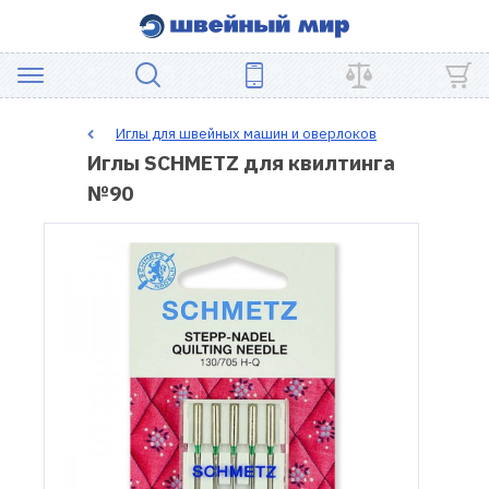
АКЦИЯ
Иглы для швейных машин и оверлоков
Иглы SCHMETZ для квилтинга
ШВЕЙНОЕ
№90
ОБОРУДОВАНИЕ
ЗАПЧАСТИ
ДЛЯ
ПЭЧВОРКА
ШВЕЙНЫЕ
АКСЕССУАРЫ
УЦЕНКА