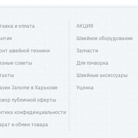
тавка и оплата
АКЦИЯ
антия
Швейное оборудование
онт швейной техники
Запчасти
езные советы
Для пэчворка
такты
Швейные аксессуары
азин Janome в Харькове
Уценка
овор публичной оферты
итика конфиденциальности
врат и обмен товара