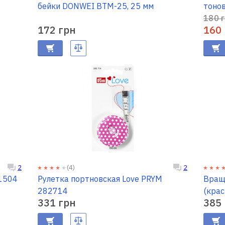
бейки DONWEI BTM-25, 25 мм
тонов
180 
172 грн
160
(4)
2
2
 PRYM 611504
Рулетка портновская Love PRYM
Вращ
282714
(кра
331 грн
385