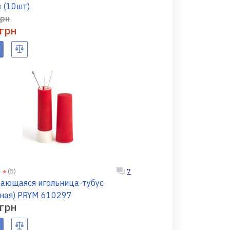
 (10шт)
грн
 грн
(5)
7
ающаяся игольница-тубус
сная) PRYM 610297
 грн