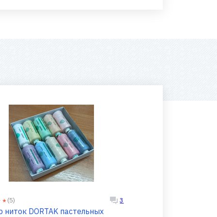
(5)
3
р ниток DORTAK пастельных