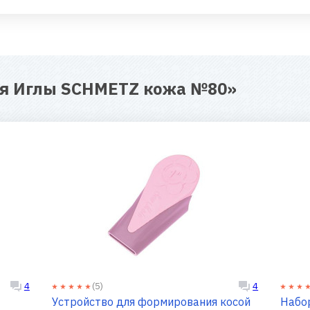
ля
Иглы SCHMETZ кожа №80
»
(5)
4
4
Устройство для формирования косой
Набо