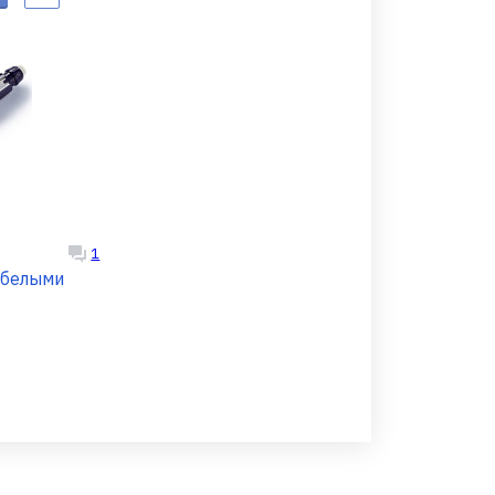
1
 белыми