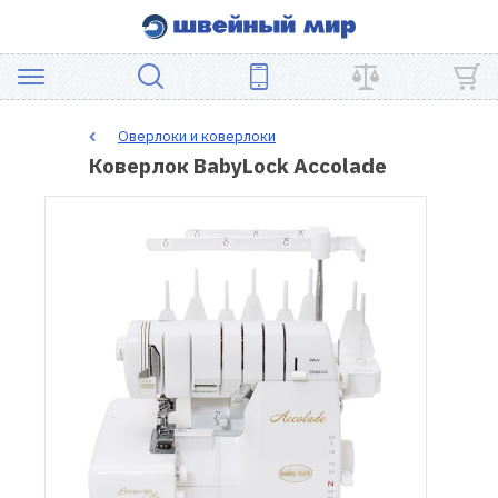
АКЦИЯ
Оверлоки и коверлоки
Коверлок BabyLock Accolade
ШВЕЙНОЕ
ОБОРУДОВАНИЕ
ЗАПЧАСТИ
ДЛЯ
ПЭЧВОРКА
ШВЕЙНЫЕ
АКСЕССУАРЫ
УЦЕНКА