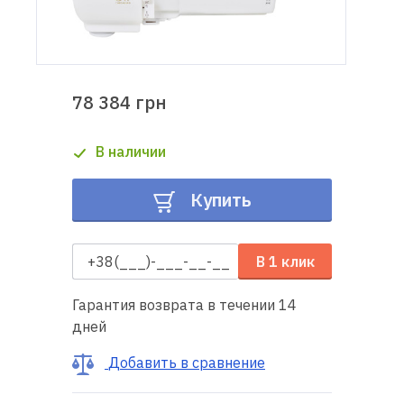
Доставка
и оплата
78 384 грн
Гарантия
В наличии
Ремонт
швейной
Купить
техники
Полезные
В 1 клик
советы
Гарантия возврата в течении 14
Контакты
дней
О
Добавить в сравнение
нас