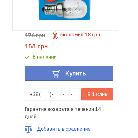
Доставка
и оплата
176 грн
экономия
18 грн
Гарантия
158 грн
Ремонт
В наличии
швейной
техники
Купить
Полезные
советы
В 1 клик
Контакты
Гарантия возврата в течении 14
дней
О
Добавить в сравнение
нас