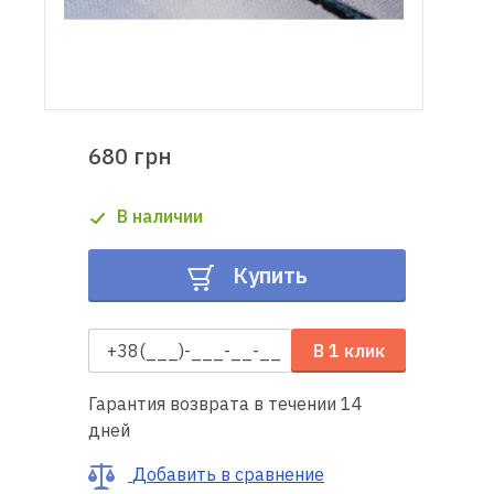
Доставка
и оплата
Гарантия
680 грн
Ремонт
В наличии
швейной
техники
Купить
Полезные
советы
В 1 клик
Контакты
Гарантия возврата в течении 14
дней
О
нас
Добавить в сравнение