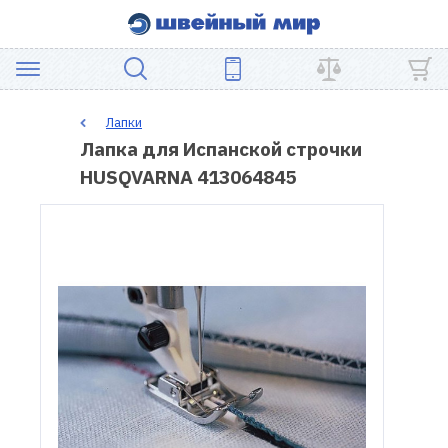
АКЦИЯ
Лапки
Лапка для Испанской строчки
ШВЕЙНОЕ
HUSQVARNA 413064845
ОБОРУДОВАНИЕ
ЗАПЧАСТИ
ДЛЯ
ПЭЧВОРКА
ШВЕЙНЫЕ
АКСЕССУАРЫ
УЦЕНКА