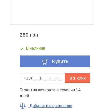
Доставка
и оплата
Гарантия
280 грн
Ремонт
В наличии
швейной
техники
Купить
Полезные
советы
В 1 клик
Контакты
Гарантия возврата в течении 14
дней
О
нас
Добавить в сравнение