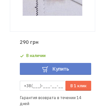
Доставка
и оплата
Гарантия
290 грн
Ремонт
швейной
В наличии
техники
Купить
Полезные
советы
В 1 клик
Контакты
Гарантия возврата в течении 14
О
дней
нас