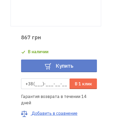
Доставка
и оплата
Гарантия
867 грн
Ремонт
В наличии
швейной
техники
Купить
Полезные
советы
В 1 клик
Контакты
Гарантия возврата в течении 14
дней
О
нас
Добавить в сравнение