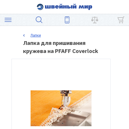
АКЦИЯ
Лапки
Лапка для пришивания
ШВЕЙНОЕ
кружева на PFAFF Coverlock
ОБОРУДОВАНИЕ
ЗАПЧАСТИ
ДЛЯ
ПЭЧВОРКА
ШВЕЙНЫЕ
АКСЕССУАРЫ
УЦЕНКА