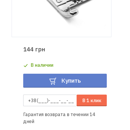
Доставка
и оплата
Гарантия
144 грн
Ремонт
швейной
В наличии
техники
Купить
Полезные
советы
В 1 клик
Контакты
Гарантия возврата в течении 14
О
дней
нас