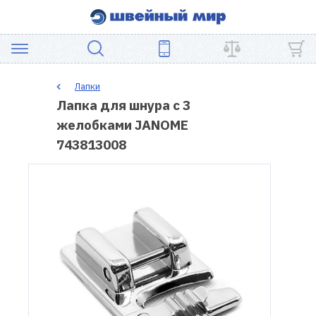
АКЦИЯ
Лапки
Лапка для шнура с 3
ШВЕЙНОЕ
желобками JANOME
ОБОРУДОВАНИЕ
743813008
ЗАПЧАСТИ
ДЛЯ
ПЭЧВОРКА
ШВЕЙНЫЕ
АКСЕССУАРЫ
УЦЕНКА