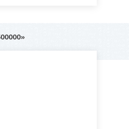
500000
»