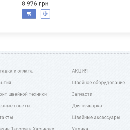
8 976 грн
тавка и оплата
АКЦИЯ
антия
Швейное оборудование
онт швейной техники
Запчасти
езные советы
Для пэчворка
такты
Швейные аксессуары
азин Janome в Харькове
Уценка