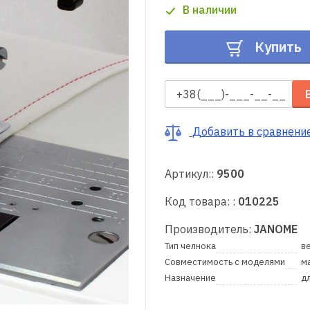
В наличии
Купить
Добавить в сравнени
Артикул::
9500
Код товара: :
010225
Производитель:
JANOME
Тип челнока
в
Совместимость с моделями
м
Назначение
д