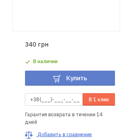
Доставка
и оплата
Гарантия
340 грн
Ремонт
В наличии
швейной
техники
Купить
Полезные
советы
В 1 клик
Контакты
Гарантия возврата в течении 14
дней
О
нас
Добавить в сравнение