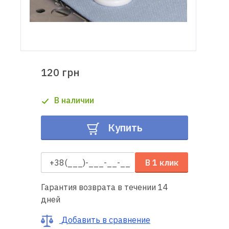
Доставка
и оплата
Гарантия
120 грн
Ремонт
В наличии
швейной
техники
Купить
Полезные
советы
В 1 клик
Контакты
Гарантия возврата в течении 14
дней
О
нас
Добавить в сравнение