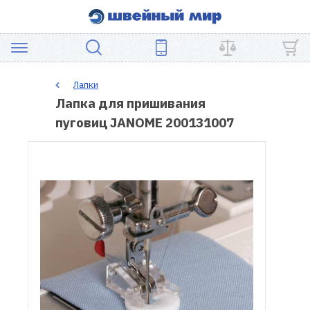
АКЦИЯ
Лапки
Лапка для пришивания
ШВЕЙНОЕ
пуговиц JANOME 200131007
ОБОРУДОВАНИЕ
ЗАПЧАСТИ
ДЛЯ
ПЭЧВОРКА
ШВЕЙНЫЕ
АКСЕССУАРЫ
УЦЕНКА