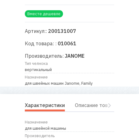
RU
|
UA
Вместе дешевле
Артикул::
200131007
Код товара: :
010061
Производитель:
JANOME
Тип челнока
вертикальный
Назначение
для швейных машин Janome, Family
Характеристики
Описание товара
Отз
Назначение
для швейной машины
Производитель