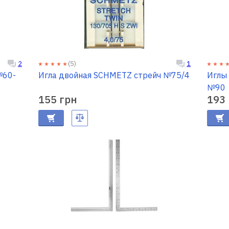
(5)
2
1
№60-
Игла двойная SCHMETZ стрейч №75/4
Иглы
№90
155 грн
193