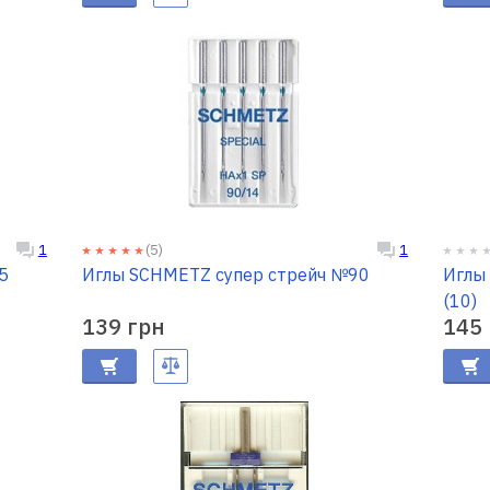
(5)
1
1
5
Иглы SCHMETZ супер стрейч №90
Иглы
(10)
139 грн
145