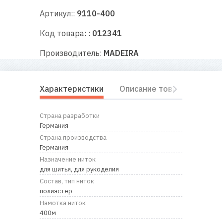
RU
|
UA
Артикул::
9110-400
Код товара: :
012341
Производитель:
MADEIRA
Характеристики
Описание товара
Отз
Страна разработки
Германия
Страна производства
Германия
Назначение ниток
для шитья, для рукоделия
Состав, тип ниток
полиэстер
Намотка ниток
400м