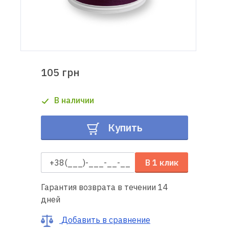
Доставка
и оплата
Гарантия
105 грн
Ремонт
В наличии
швейной
техники
Купить
Полезные
советы
В 1 клик
Контакты
Гарантия возврата в течении 14
дней
О
нас
Добавить в сравнение