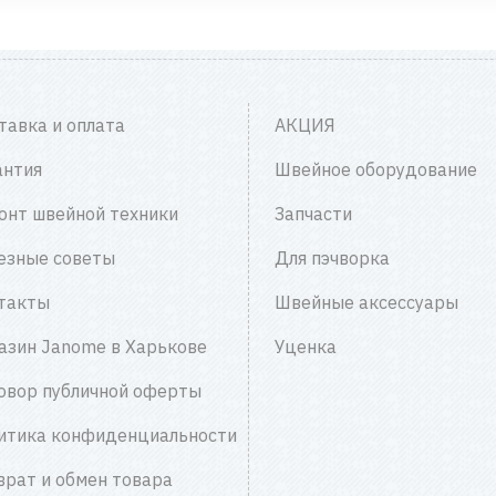
тавка и оплата
АКЦИЯ
антия
Швейное оборудование
онт швейной техники
Запчасти
езные советы
Для пэчворка
такты
Швейные аксессуары
азин Janome в Харькове
Уценка
овор публичной оферты
итика конфиденциальности
врат и обмен товара