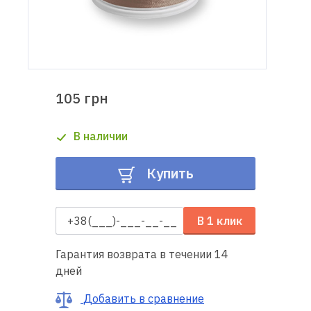
Доставка
и оплата
Гарантия
105 грн
Ремонт
В наличии
швейной
техники
Купить
Полезные
советы
В 1 клик
Контакты
Гарантия возврата в течении 14
дней
О
нас
Добавить в сравнение