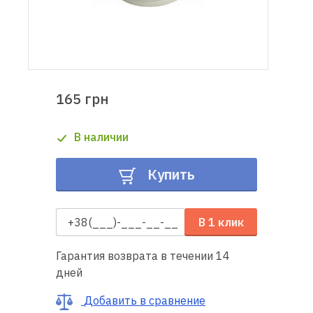
Доставка
и оплата
Гарантия
165 грн
Ремонт
В наличии
швейной
техники
Купить
Полезные
советы
В 1 клик
Контакты
Гарантия возврата в течении 14
дней
О
нас
Добавить в сравнение