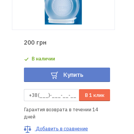
Доставка
и оплата
Гарантия
200 грн
Ремонт
В наличии
швейной
техники
Купить
Полезные
советы
В 1 клик
Контакты
Гарантия возврата в течении 14
дней
О
нас
Добавить в сравнение