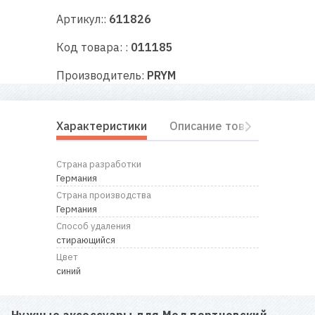
RU
|
UA
Артикул::
611826
Код товара: :
011185
Производитель:
PRYM
Характеристики
Описание товара
Отз
Страна разработки
Германия
Страна производства
Германия
Способ удаления
стирающийся
Цвет
синий
Нужные аксессуары для
Мел портновский