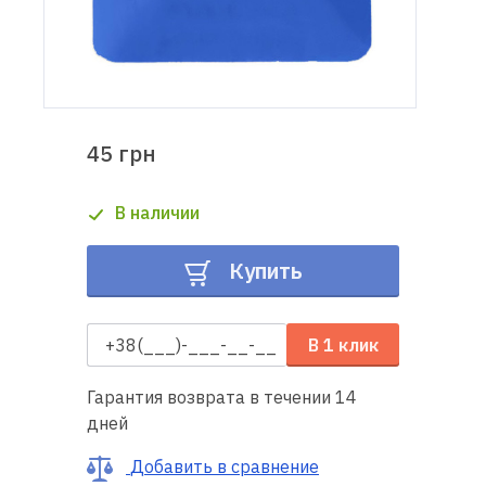
Доставка
и оплата
Гарантия
45 грн
Ремонт
В наличии
швейной
техники
Купить
Полезные
советы
В 1 клик
Контакты
Гарантия возврата в течении 14
дней
О
нас
Добавить в сравнение