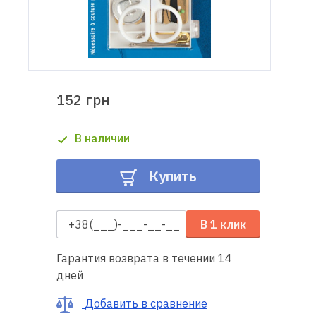
Доставка
и оплата
Гарантия
152 грн
Ремонт
В наличии
швейной
техники
Купить
Полезные
советы
В 1 клик
Контакты
Гарантия возврата в течении 14
дней
О
нас
Добавить в сравнение