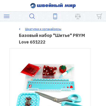
АКЦИЯ
Шкатулки и органайзеры
Базовый набор "Шитье" PRYM
ШВЕЙНОЕ
Love 651222
ОБОРУДОВАНИЕ
ЗАПЧАСТИ
ДЛЯ
ПЭЧВОРКА
ШВЕЙНЫЕ
АКСЕССУАРЫ
УЦЕНКА