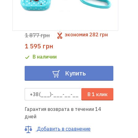
Доставка
и оплата
1 877 грн
экономия
282 грн
Гарантия
1 595 грн
Ремонт
В наличии
швейной
техники
Купить
Полезные
советы
В 1 клик
Контакты
Гарантия возврата в течении 14
дней
О
Добавить в сравнение
нас