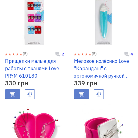
(5)
(5)
2
4
Прищепки малые для
Меловое колёсико Love
работы с тканями Love
"Карандаш" с
PRYM 610180
эргономичной ручкой
330 грн
339 грн
PRYM 610958