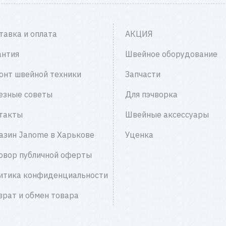
тавка и оплата
АКЦИЯ
антия
Швейное оборудование
онт швейной техники
Запчасти
езные советы
Для пэчворка
такты
Швейные аксессуары
азин Janome в Харькове
Уценка
овор публичной оферты
итика конфиденциальности
врат и обмен товара