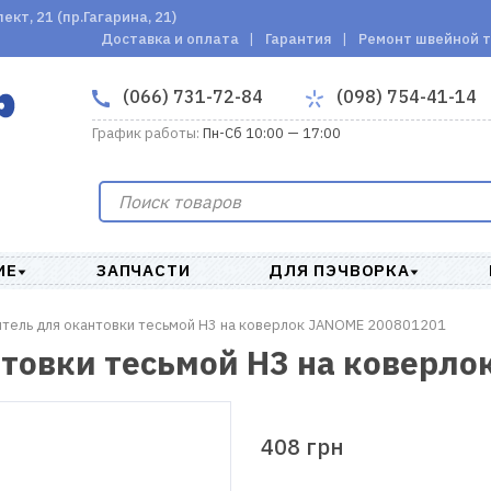
кт, 21 (пр.Гагарина, 21)
Доставка и оплата
Гарантия
Ремонт швейной 
(066) 731-72-84
(098) 754-41-14
График работы:
Пн-Сб 10:00 — 17:00
ИЕ
ЗАПЧАСТИ
ДЛЯ ПЭЧВОРКА
тель для окантовки тесьмой Н3 на коверлок JANOME 200801201
товки тесьмой Н3 на коверл
408 грн