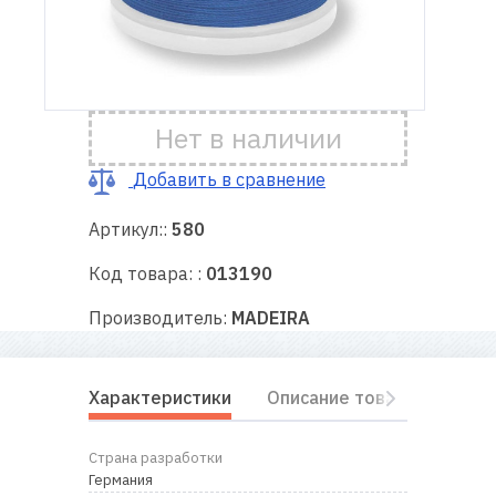
Доставка
и оплата
Нет в наличии
Гарантия
Добавить в сравнение
Ремонт
швейной
Артикул::
580
техники
Код товара: :
013190
Полезные
Производитель:
MADEIRA
советы
Контакты
Характеристики
Описание товара
Отз
О
Страна разработки
нас
Германия