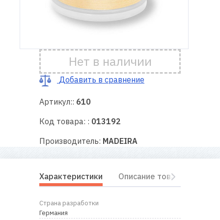
Доставка
и оплата
Нет в наличии
Гарантия
Добавить в сравнение
Ремонт
швейной
Артикул::
610
техники
Код товара: :
013192
Полезные
Производитель:
MADEIRA
советы
Контакты
Характеристики
Описание товара
Отз
О
Страна разработки
нас
Германия