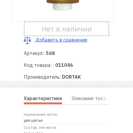
Доставка
и оплата
Нет в наличии
Гарантия
Добавить в сравнение
Артикул::
568
Ремонт
швейной
Код товара: :
011046
техники
Производитель:
DORTAK
Полезные
советы
Характеристики
Описание товара
Отз
Контакты
Назначение ниток
О
для шитья
нас
Состав, тип ниток