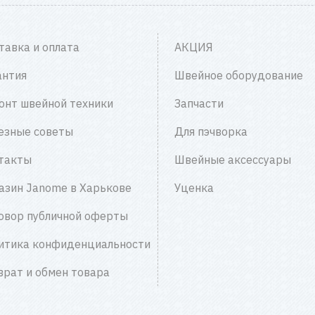
тавка и оплата
АКЦИЯ
антия
Швейное оборудование
онт швейной техники
Запчасти
езные советы
Для пэчворка
такты
Швейные аксессуары
азин Janome в Харькове
Уценка
овор публичной оферты
итика конфиденциальности
врат и обмен товара