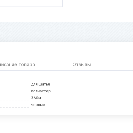
писание товара
Отзывы
для шитья
полиэстер
360м
черные