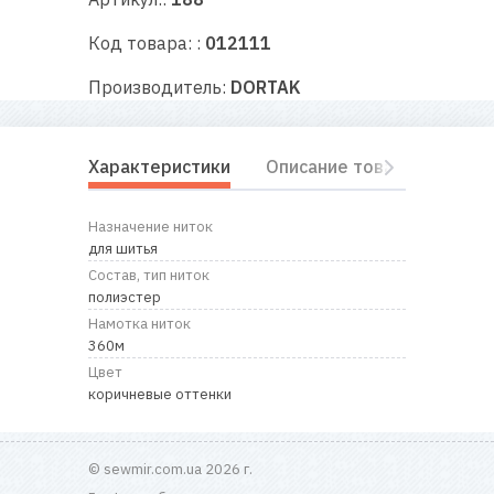
RU
|
UA
Код товара: :
012111
Производитель:
DORTAK
Характеристики
Описание товара
Отз
Назначение ниток
для шитья
Состав, тип ниток
полиэстер
Намотка ниток
360м
Цвет
коричневые оттенки
© sewmir.com.ua 2026 г.