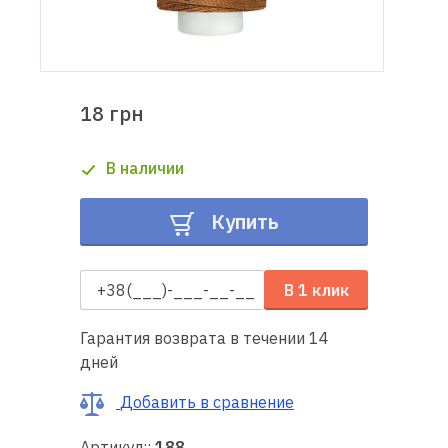
Доставка
и оплата
18 грн
Гарантия
В наличии
Ремонт
швейной
Купить
техники
Полезные
В 1 клик
советы
Гарантия возврата в течении 14
Контакты
дней
О
Добавить в сравнение
нас
Артикул::
188