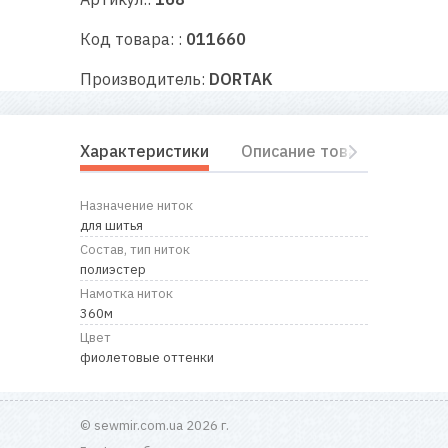
RU
|
UA
Код товара: :
011660
Производитель:
DORTAK
Характеристики
Описание товара
Отз
Назначение ниток
для шитья
Состав, тип ниток
полиэстер
Намотка ниток
360м
Цвет
фиолетовые оттенки
© sewmir.com.ua 2026 г.