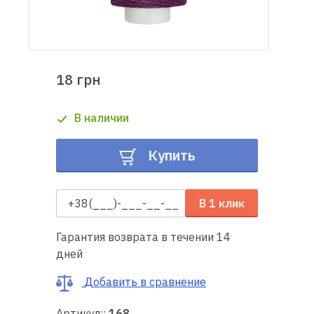
Доставка
и оплата
18 грн
Гарантия
В наличии
Ремонт
швейной
Купить
техники
Полезные
В 1 клик
советы
Гарантия возврата в течении 14
Контакты
дней
О
Добавить в сравнение
нас
Артикул::
168