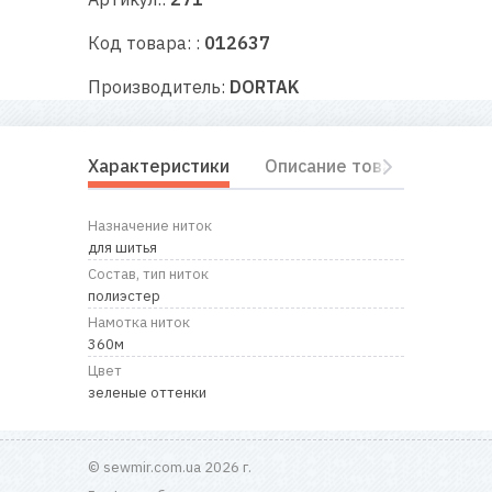
RU
|
UA
Код товара: :
012637
Производитель:
DORTAK
Характеристики
Описание товара
Отз
Назначение ниток
для шитья
Состав, тип ниток
полиэстер
Намотка ниток
360м
Цвет
зеленые оттенки
© sewmir.com.ua 2026 г.