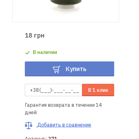
Доставка
и оплата
18 грн
Гарантия
В наличии
Ремонт
швейной
Купить
техники
Полезные
В 1 клик
советы
Гарантия возврата в течении 14
Контакты
дней
О
Добавить в сравнение
нас
Артикул::
271