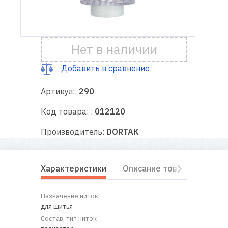
Доставка
и оплата
Нет в наличии
Гарантия
Добавить в сравнение
Артикул::
290
Ремонт
швейной
Код товара: :
012120
техники
Производитель:
DORTAK
Полезные
советы
Характеристики
Описание товара
Отз
Контакты
Назначение ниток
О
для шитья
нас
Состав, тип ниток