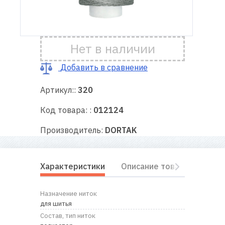
Доставка
и оплата
Нет в наличии
Гарантия
Добавить в сравнение
Артикул::
320
Ремонт
швейной
Код товара: :
012124
техники
Производитель:
DORTAK
Полезные
советы
Характеристики
Описание товара
Отз
Контакты
Назначение ниток
О
для шитья
нас
Состав, тип ниток