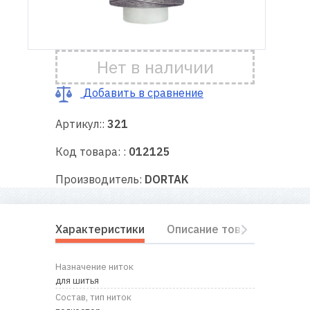
Доставка
и оплата
Нет в наличии
Гарантия
Добавить в сравнение
Артикул::
321
Ремонт
швейной
Код товара: :
012125
техники
Производитель:
DORTAK
Полезные
советы
Характеристики
Описание товара
Отз
Контакты
Назначение ниток
О
для шитья
нас
Состав, тип ниток